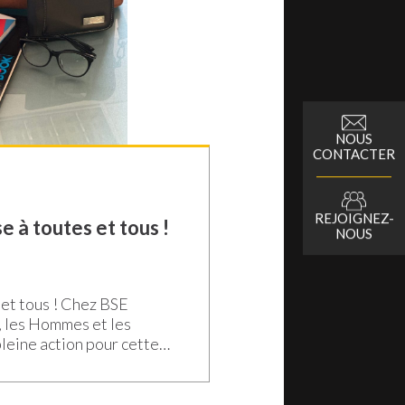
NOUS
CONTACTER
REJOIGNEZ-
e à toutes et tous !
NOUS
 et tous ! Chez BSE
, les Hommes et les
leine action pour cette
ne énergie débordante et
agée, nous mettons tout
 votre réussite. Nous ne