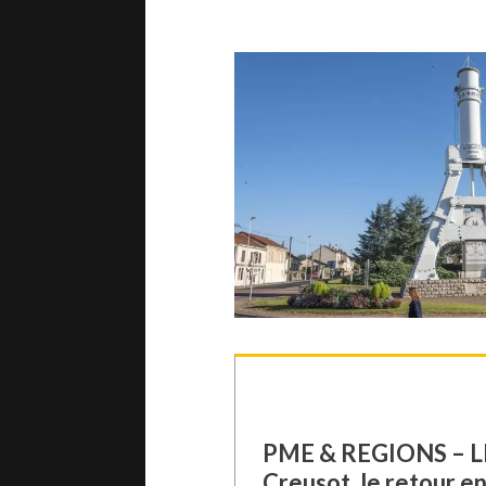
parfaitement conçu. Toute 
Electronic vous adresse se
PME & REGIONS – LE
Creusot, le retour e