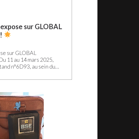
c expose sur GLOBAL
!
ose sur GLOBAL
Du 11 au 14 mars 2025,
tand n°6D93, au sein du
s Electroniques » du salon
ndustrie à Lyon. Nous
r le savoir-faire français,
ndustrie électronique et de
a […]