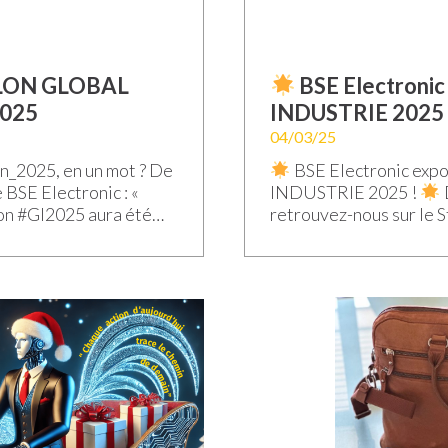
ALON GLOBAL
BSE Electroni
2025
INDUSTRIE 2025 
04/03/25
2025, en un mot ? De
BSE Electronic exp
 BSE Electronic : «
INDUSTRIE 2025 !
ion #GI2025 aura été
retrouvez-nous sur le S
anges enrichissants
« Village des Industrie
rospects et
hashtagGlobal hashtagI
x projets à construire
avons à cœur de valorise
ombé sur cette édition
l’excellence de notre i
ndustrie […]
porter les valeurs de L