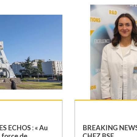
l’équipe de BSE
nous contentons pas de
s […]
équipements […]
S ECHOS : « Au
BREAKING NEWS
n force de
CHEZ BSE