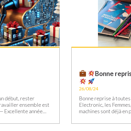
Bonne repris
26/08/24
un début, rester
Bonne reprise à toutes
ravailler ensemble est
Electronic, les Femmes
d — Excellente année
machines sont déjà en p
velle soit la continuité
Rentrée 2024 ! Avec u
ovations responsables
une détermination part
image d’un circuit
en œuvre pour garantir