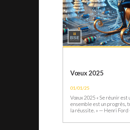
Vœux 2025
01/01/25
Vœux 2025 « Se réunir est 
ensemble est un progrès, t
la réussite. » — Henri For
2025 ! Que cette année nou
de succès partagés, d’inn
et de projets brillants, à l’