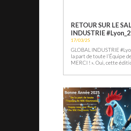
RETOUR SUR LE S
INDUSTRIE #Lyon_
17/03/25
GLOBAL INDUSTRIE #Lyon_
la part de toute l’Équipe de
MERCI ! ». Oui, cette édit
exceptionnelle par les éch
avec Vous Chers Clients, P
Partenaires et les nouveau
ensemble ! Le rideau est t
exceptionnelle de Global I