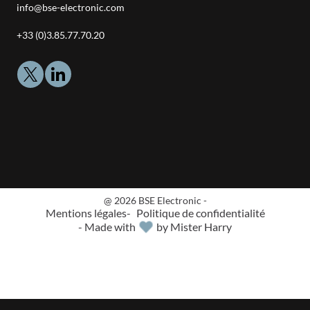
Adresse
info@bse-electronic.com
email
Téléphone
+33 (0)3.85.77.70.20
:
:
@ 2026 BSE Electronic -
Mentions légales
Politique de confidentialité
- Made with
by Mister Harry