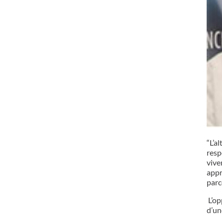
“L’a
resp
vive
appr
parc
L’op
d’un