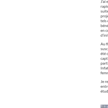
J’ai
rapi
suit
proj
tels
béné
en c
d’in
Au f
susc
été 
capt
part
Infa
femm
Je r
entr
étud