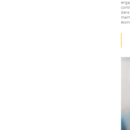
engag
contr
dans 
maint
écon