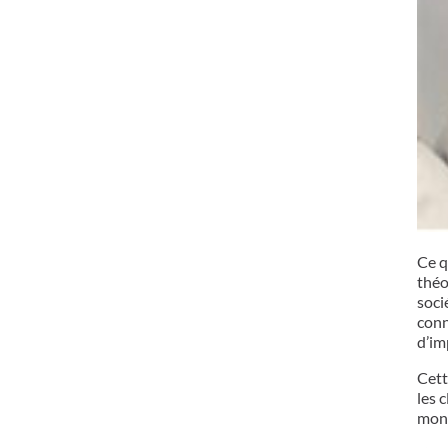
Ce q
théo
soci
conn
d’im
Cett
les 
mon 