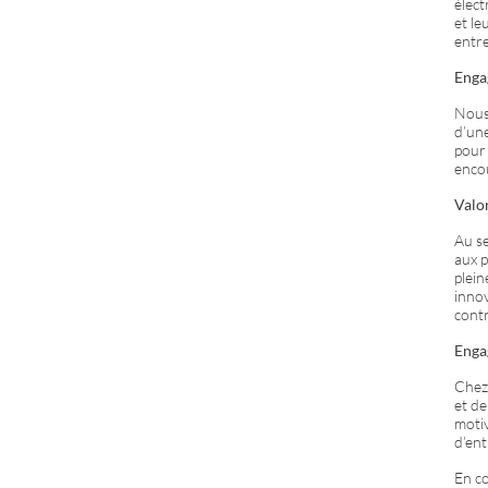
élect
et le
entre
Enga
Nous
d’une
pour 
encou
Valo
Au se
aux p
plein
innov
contr
Enga
Chez 
et de
motiv
d’ent
En co