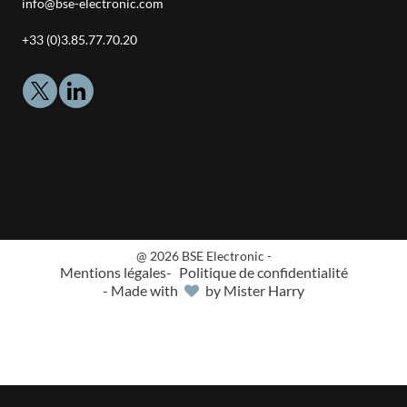
Adresse
info@bse-electronic.com
email
Téléphone
+33 (0)3.85.77.70.20
:
:
@ 2026 BSE Electronic -
Mentions légales
Politique de confidentialité
- Made with
by Mister Harry