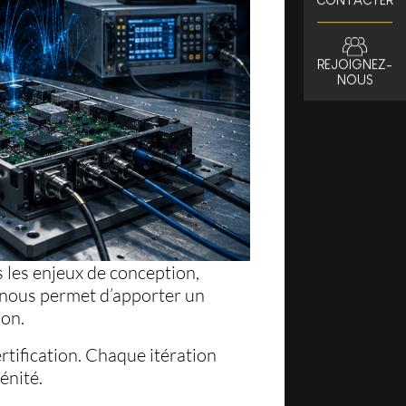
CONTACTER
REJOIGNEZ-
NOUS
 les enjeux de conception,
le nous permet d’apporter un
ion.
rtification. Chaque itération
énité.