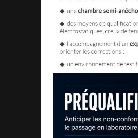
◆ une
chambre semi-anécho
◆ des moyens de qualification
électrostatiques, creux de ten
◆ l’accompagnement d’un
ex
orienter les corrections ;
◆ un environnement de test fl