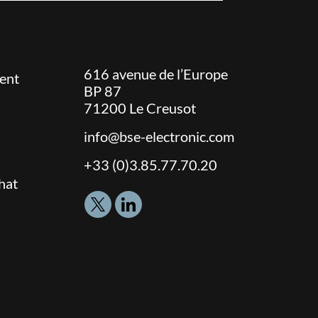
616 avenue de l’Europe
ent
BP 87
71200
Le Creusot
Adresse
info@bse-electronic.com
email
Téléphone
+33 (0)3.85.77.70.20
:
:
hat