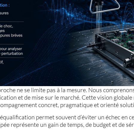
roche ne se limite pas à la mesure. Nous comprenons
rication et de mise sur le marché. Cette vision globa
ompagnement concret, pragmatique et orienté solut
réqualification permet souvent d’éviter un échec en ce
ipée représente un gain de temps, de budget et de sér