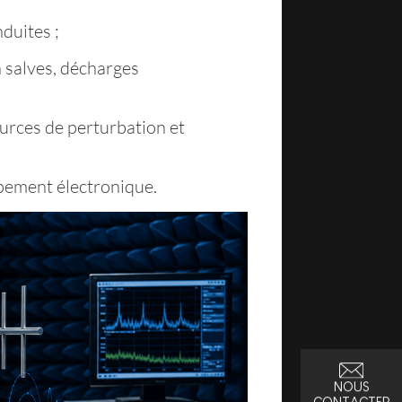
duites ;
n salves, décharges
sources de perturbation et
ppement électronique.
NOUS